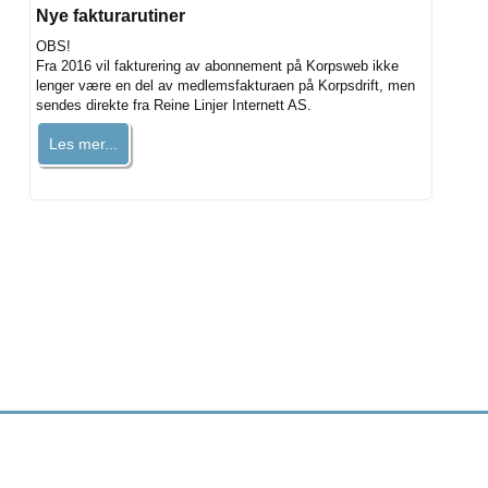
Nye fakturarutiner
OBS!
Fra 2016 vil fakturering av abonnement på Korpsweb ikke
lenger være en del av medlemsfakturaen på Korpsdrift, men
sendes direkte fra Reine Linjer Internett AS.
Les mer...
Utviklet og driftet av Reine Linjer Internett AS