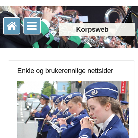
Korpsweb
Enkle og brukerennlige nettsider