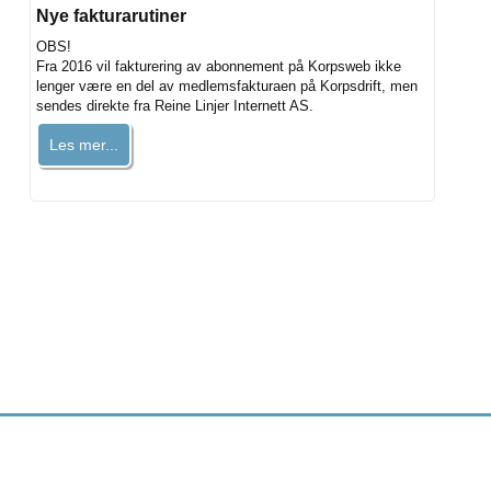
Nye fakturarutiner
OBS!
Fra 2016 vil fakturering av abonnement på Korpsweb ikke
lenger være en del av medlemsfakturaen på Korpsdrift, men
sendes direkte fra Reine Linjer Internett AS.
Les mer...
Utviklet og driftet av Reine Linjer Internett AS